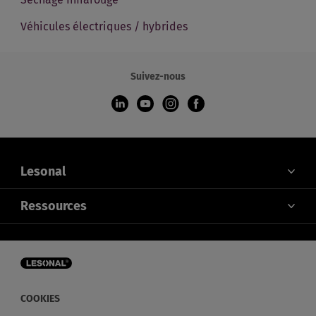
Véhicules électriques / hybrides
Suivez-nous
Lesonal
À PROPOS DE NOUS
Ressources
CONTACTEZ-NOUS
COULEUR
ACTUALITÉS ET ÉVÉNEMENTS
DISTRIBUTEURS
S'ABONNER À NOTRE NEWSLETTER
COOKIES