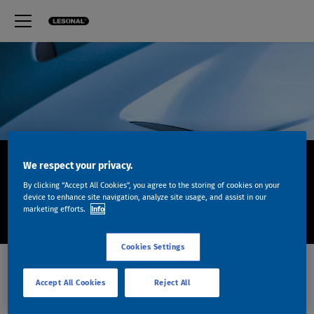
BASECOAT WB GT
We respect your privacy.
By clicking “Accept All Cookies”, you agree to the storing of cookies on your
device to enhance site navigation, analyze site usage, and assist in our
marketing efforts.
Info
Notre système très efficace de bases hydrodiluables.
Cookies Settings
PRODUITS
Accept All Cookies
Reject All