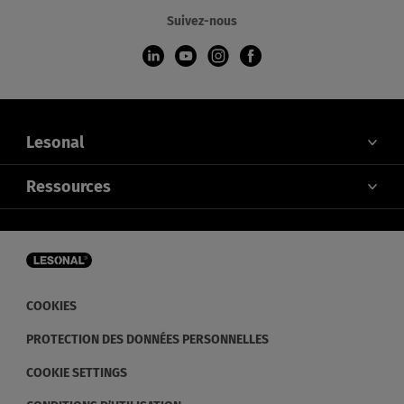
Suivez-nous
Lesonal
À PROPOS DE NOUS
Ressources
CONTACTEZ-NOUS
COULEUR
ACTUALITÉS ET ÉVÉNEMENTS
DISTRIBUTEURS
S'ABONNER À NOTRE NEWSLETTER
COOKIES
PROTECTION DES DONNÉES PERSONNELLES
COOKIE SETTINGS